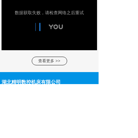
查看更多 >>
湖北精明数控机床有限公司
湖北精明数控机床有限公司
台湾领航宜舆国际有限公司联合基地
地址：湖北省钟祥市装备（智能）制造产业园，钟
祥市南湖大道与祥云大道交叉处
电话：400-0799717 13780100277
公司网址：www.jmskjc.com
公司邮箱：jmskjc@163.com