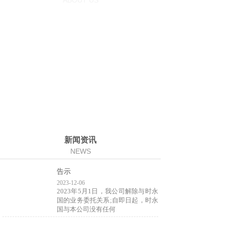
ABOUT US
湖北精明数控机床有限公司创始人（20181220期、
20240227期中央电视台老故事频道信用中国栏目、溯源栏
目专访人物，及创始乐清荆德上海荆德安徽日威数控重机
有限公司的原创始人潘鸿斌先生创立）有着20多年从事专
注生产数控数显精密龙门铣床、单柱卧式铣床及各种重型
数控数显组合机床的技术经验，带领湖北精明重组一个重
型优秀专业机床研发制造销售团队。
查看更多 >>
新闻资讯
NEWS
告示
2023-12-06
2023年5月1日，我公司解除与时永
国的业务委托关系;自即日起，时永
国与本公司没有任何